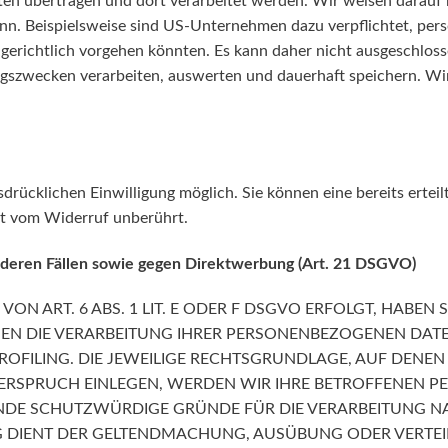
en übertragen und dort verarbeitet werden. Wir weisen darauf h
ann. Beispielsweise sind US-Unternehmen dazu verpflichtet, pe
 gerichtlich vorgehen könnten. Es kann daher nicht ausgeschlos
szwecken verarbeiten, auswerten und dauerhaft speichern. Wir 
drücklichen Einwilligung möglich. Sie können eine bereits erteil
bt vom Widerruf unberührt.
deren Fällen sowie gegen Direktwerbung (Art. 21 DSGVO)
 ART. 6 ABS. 1 LIT. E ODER F DSGVO ERFOLGT, HABEN SI
GEN DIE VERARBEITUNG IHRER PERSONENBEZOGENEN DATE
ROFILING. DIE JEWEILIGE RECHTSGRUNDLAGE, AUF DENEN
ERSPRUCH EINLEGEN, WERDEN WIR IHRE BETROFFENEN 
ENDE SCHUTZWÜRDIGE GRÜNDE FÜR DIE VERARBEITUNG NAC
NG DIENT DER GELTENDMACHUNG, AUSÜBUNG ODER VERT